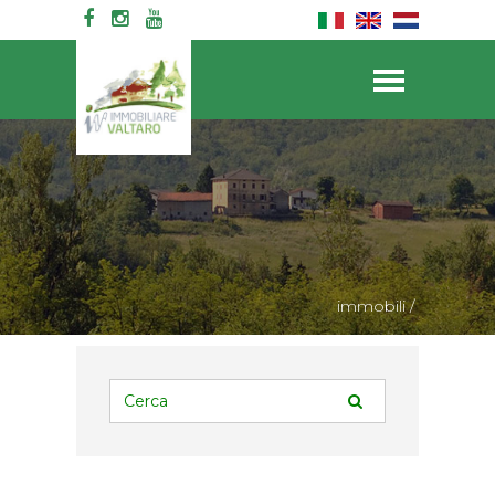
Init failed: Galleria could not find the element "#galleriaC".
immobili
/