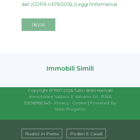
dati (GDPR n.679/2016) (Leggi l'informativa)
INVIA
Immobili Simili
Copyright © 1997-2026 Tutti i diritti riservati
Immobiliare Valtaro E Valceno Srl
- P.IVA
03136960345 -
Privacy
-
Cookie
|
Powered By
Web Progetto
Rustici In Pietra
Poderi E Casali