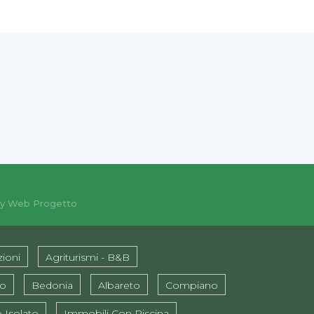
y Web Progetto
ioni
Agriturismi - B&B
ro
Bedonia
Albareto
Compiano
 Isolato
Immobili Con Piscina