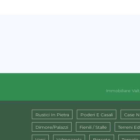
Immobiliare Valt
Rustici In Pietra
Poderi E Casali
Case N
Dimore/Palazzi
Fienili / Stalle
Terreni Edi
Varsi
Valmozzola
Berceto
Tornolo