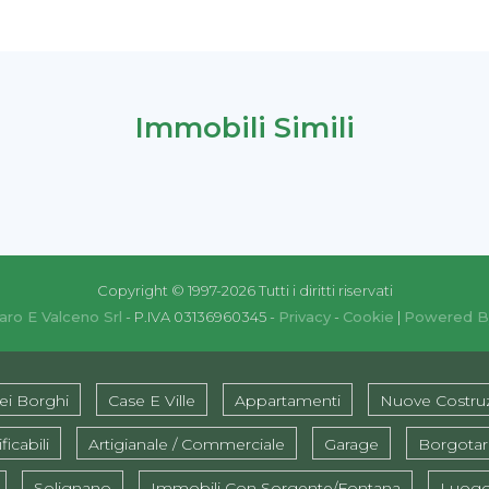
Immobili Simili
Copyright © 1997-2026 Tutti i diritti riservati
aro E Valceno Srl
- P.IVA 03136960345 -
Privacy
-
Cookie
|
Powered B
ei Borghi
Case E Ville
Appartamenti
Nuove Costruz
ficabili
Artigianale / Commerciale
Garage
Borgota
Solignano
Immobili Con Sorgente/fontana
Luogo