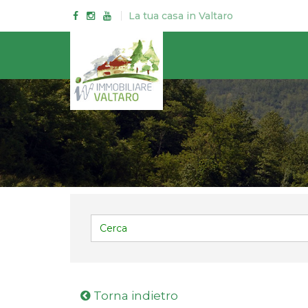
Init failed: Galleria could not find the element "#galleriaC".
La tua casa in Valtaro
Torna indietro