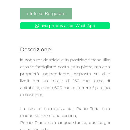
» Info su Borgotaro
Invia proposta con WhatsApp
Descrizione:
in zona residenziale e in posizione tranquilla:
casa "bifamigliare" costruita in pietra, ma con
proprietà indipendente, disposta su due
livelli per un totale di 150 mq. circa di
abitabilità, e con 600 mq. di terreno/giardino
circostante.
La casa è composta dal Piano Terra con
cinque stanze e una cantina;
Primo Piano con cinque stanze, due bagni
e una veranda;