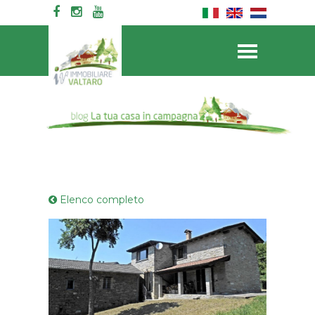
home page
/
blog: le case di campagna
Elenco completo