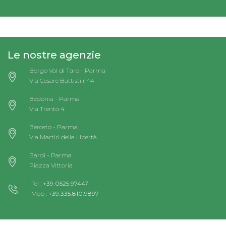
Le nostre agenzie
Borgo Val di Taro - Parma
Via Cesare Battisti n° 4
Bedonia - Parma
Via Trento 4
Berceto - Parma
Via Martiri della Libertà
Bardi - Parma
Piazza Vittoria
Tel :
+39.0525.97447
Mob :
+39.335.810.9897