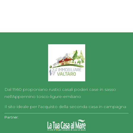
Dal 1960 proponiano rustici casali poderi case in sasso
nell'Appennino tosco-ligure-emiliano
Il sito ideale per l'acquisto della seconda casa in campagna
Partner: