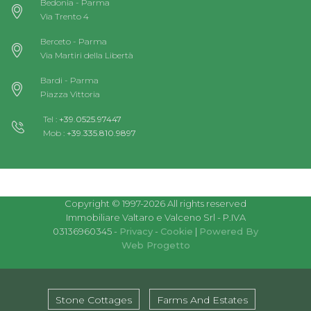
Bedonia - Parma
Via Trento 4
Berceto - Parma
Via Martiri della Libertà
Bardi - Parma
Piazza Vittoria
Tel :
+39.0525.97447
Mob :
+39.335.810.9897
Copyright © 1997-2026 All rights reserved
Immobiliare Valtaro e Valceno Srl - P.IVA
03136960345 -
Privacy
-
Cookie
|
Powered By
Web Progetto
Stone Cottages
Farms And Estates