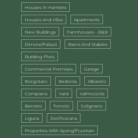
Houses In Hamlets
Houses And Villas
Apartments
New Buildings
Farmhouses - B&B
Dimore/Palazzi
Barns And Stables
Building Plots
Commercial Premises
Garage
Borgotaro
Bedonia
Albareto
Compiano
Varsi
Valmozzola
Berceto
Tornolo
Solignano
Liguria
Zeri/Toscana
Properties With Spring/fountain