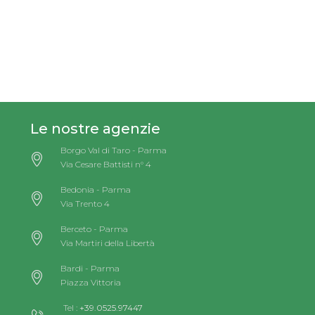
Le nostre agenzie
Borgo Val di Taro - Parma
Via Cesare Battisti n° 4
Bedonia - Parma
Via Trento 4
Berceto - Parma
Via Martiri della Libertà
Bardi - Parma
Piazza Vittoria
Tel :
+39.0525.97447