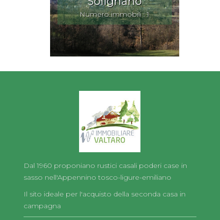
Solignano
Numero immobili : 1
Dal 1960 proponiano rustici casali poderi case in
sasso nell'Appennino tosco-ligure-emiliano
Il sito ideale per l'acquisto della seconda casa in
campagna