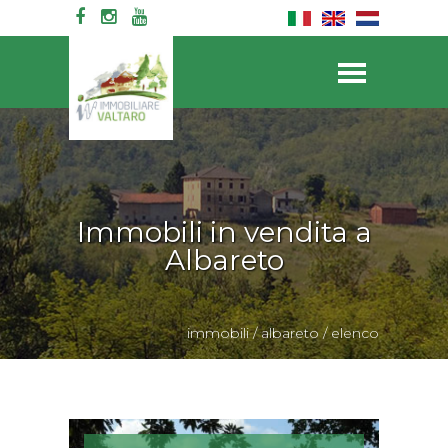
Immobili in vendita a
Albareto
immobili
/
albareto
/
elenco