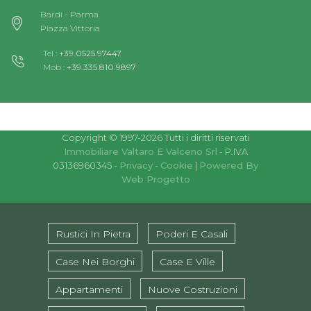
Bardi - Parma
Piazza Vittoria
Tel :
+39.0525.97447
Mob :
+39.335.810.9897
Copyright © 1997-2026 Tutti i diritti riservati
Immobiliare Valtaro E Valceno Srl
- P.IVA
03136960345 -
Privacy
-
Cookie
|
Powered By
Web Progetto
Rustici In Pietra
Poderi E Casali
Case Nei Borghi
Case E Ville
Appartamenti
Nuove Costruzioni