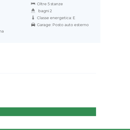
Oltre 5 stanze
bagni 2
Classe energetica: E
Garage: Posto auto esterno
na