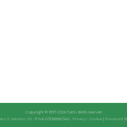
Copyright © 1997-2026 Tutti i diritti riservati
aro E Valceno Srl
- P.IVA 03136960345 -
Privacy
-
Cookie
|
Powered B