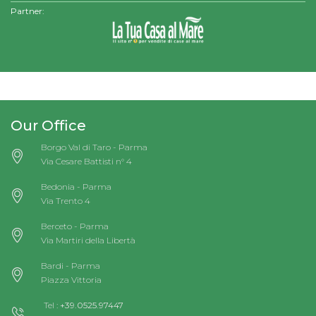
Partner:
Our Office
Borgo Val di Taro - Parma
Via Cesare Battisti n° 4
Bedonia - Parma
Via Trento 4
Berceto - Parma
Via Martiri della Libertà
Bardi - Parma
Piazza Vittoria
Tel :
+39.0525.97447