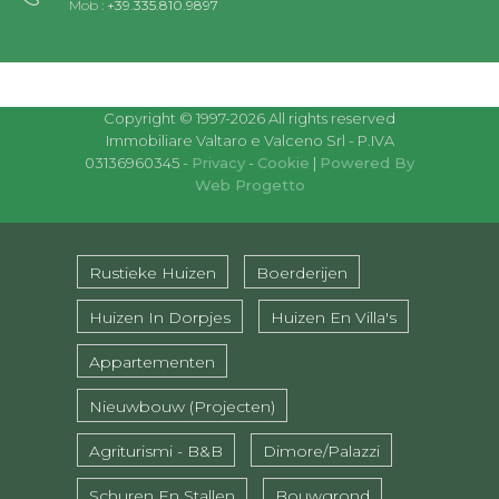
Mob :
+39.335.810.9897
Copyright © 1997-2026 All rights reserved
Immobiliare Valtaro e Valceno Srl - P.IVA
03136960345 -
Privacy
-
Cookie
|
Powered By
Web Progetto
Rustieke Huizen
Boerderijen
Huizen In Dorpjes
Huizen En Villa's
Appartementen
Nieuwbouw (projecten)
Agriturismi - B&B
Dimore/Palazzi
Schuren En Stallen
Bouwgrond