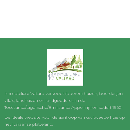
Immobiliare Valtaro verkoopt (boeren) huizen, boerderijen,
villa's, landhuizen en landgoederen in de
Toscaanse/Ligurische/Emiliaanse Appennijnen sedert 1960.
De ideale website voor de aankoop van uw tweede huis op
het Italiaanse platteland.