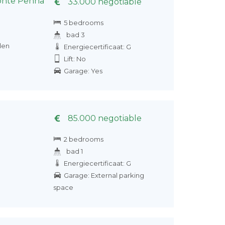
Monte Penna
33.000 negotiable
5 bedrooms
bad 3
den
Energiecertificaat: G
Lift: No
Garage: Yes
85.000 negotiable
2 bedrooms
bad 1
Energiecertificaat: G
Garage: External parking
space