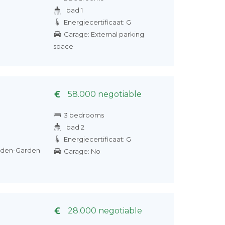
bad 1
Energiecertificaat: G
Garage: External parking
space
58.000 negotiable
3 bedrooms
bad 2
Energiecertificaat: G
arden-Garden
Garage: No
28.000 negotiable