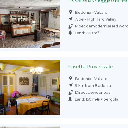
Ex Osteria-Alloggio del 
Bedonia - Valtaro
Alpe - High Taro Valley
Moet gemoderniseerd wor
Land: 700 m²
Casetta Provenzale
Bedonia - Valtaro
9 km from Bedonia
Direct bewoonbaar
Land: 150 m� + pergola