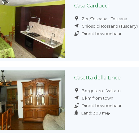
Casa Carducci
Zeri/Toscana - Toscana
Chioso di Rossano (Tuscany)
Direct bewoonbaar
Casetta della Lince
Borgotaro - Valtaro
6 km from town
Direct bewoonbaar
Land: 300 m�