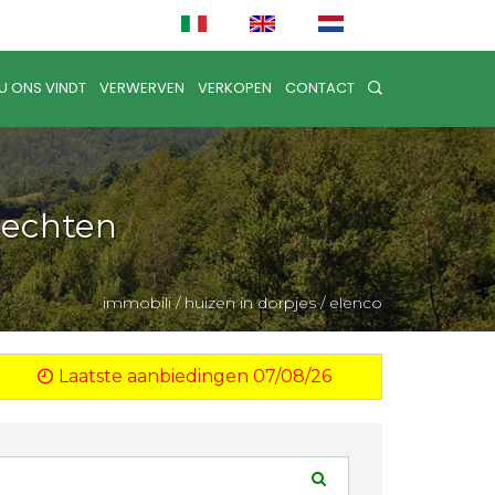
U ONS VINDT
VERWERVEN
VERKOPEN
CONTACT
rechten
immobili
/
huizen in dorpjes
/
elenco
Laatste aanbiedingen 07/08/26