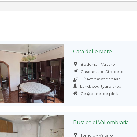
Casa delle More
Bedonia - Valtaro
Casonetti di Strepeto
Direct bewoonbaar
Land: courtyard area
Ge�soleerde plek
Rustico di Vallombraria
Tornolo - Valtaro