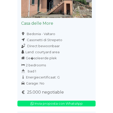
Casa delle More
Bedonia - Valtaro
Casonetti di Strepeto
Direct bewoonbaar
Land: courtyard area
Ge�soleerde plek
2 bedrooms
bad 1
Energiecertificaat: G
Garage: No
25.000 negotiable
Invia proposta con WhatsApp