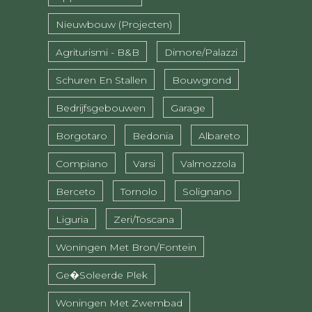
Nieuwbouw (projecten)
Agriturismi - B&B
Dimore/Palazzi
Schuren En Stallen
Bouwgrond
Bedrijfsgebouwen
Garage
Borgotaro
Bedonia
Albareto
Compiano
Varsi
Valmozzola
Berceto
Tornolo
Solignano
Liguria
Zeri/Toscana
Woningen Met Bron/fontein
Ge�soleerde Plek
Woningen Met Zwembad