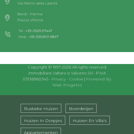
Via Martiri della Libertà
Bardi - Parma
Piazza Vittoria
Tel :
+39.0525.97447
Mob :
+39.335.810.9897
Copyright © 1997-2026 All rights reserved
Immobiliare Valtaro e Valceno Srl - P.IVA
03136960345 -
Privacy
-
Cookie
|
Powered By
Web Progetto
Rustieke Huizen
Boerderijen
Huizen In Dorpjes
Huizen En Villa's
Appartementen