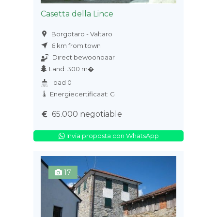
Casetta della Lince
Borgotaro - Valtaro
6 km from town
Direct bewoonbaar
Land: 300 m�
bad 0
Energiecertificaat: G
65.000 negotiable
Invia proposta con WhatsApp
17