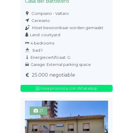
Casa del Battistero
Compiano - Valtaro
Cereseto
Moet bewoonbaar worden gemaakt
Land: courtyard
4 bedrooms
bad 1
Energiecertificaat: G
Garage: External parking space
25.000 negotiable
Invia proposta con WhatsApp
21