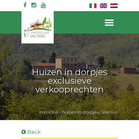
Huizen in dorpjes
exclusieve
verkooprechten
immobili
/
huizen in dorpjes
/
elenco
Back