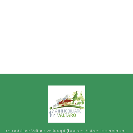
Immobiliare Valtaro verkoopt (boeren) huizen, boerderijen,