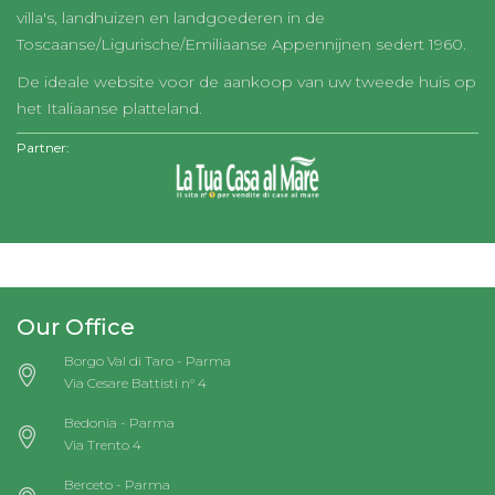
villa's, landhuizen en landgoederen in de
Toscaanse/Ligurische/Emiliaanse Appennijnen sedert 1960.
De ideale website voor de aankoop van uw tweede huis op
het Italiaanse platteland.
Partner:
Our Office
Borgo Val di Taro - Parma
Via Cesare Battisti n° 4
Bedonia - Parma
Via Trento 4
Berceto - Parma