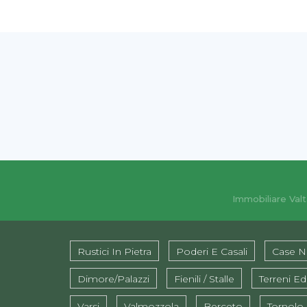
Immobiliare Valt
Rustici In Pietra
Poderi E Casali
Case N
Dimore/Palazzi
Fienili / Stalle
Terreni Edi
Varsi
Valmozzola
Berceto
Tornolo