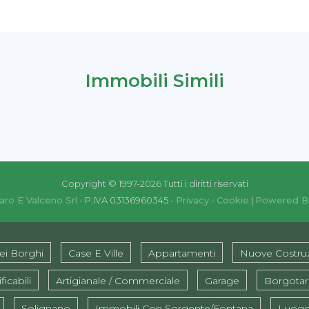
Immobili Simili
Copyright © 1997-2026 Tutti i diritti riservati
aro E Valceno Srl
- P.IVA 03136960345 -
Privacy
-
Cookie
|
Powered B
ei Borghi
Case E Ville
Appartamenti
Nuove Costruz
ficabili
Artigianale / Commerciale
Garage
Borgota
Solignano
Immobili Con Sorgente/fontana
Luogo