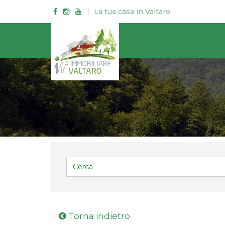
Init failed: Galleria could not find the element "#galleriaC".
La tua casa in Valtaro
Torna indietro