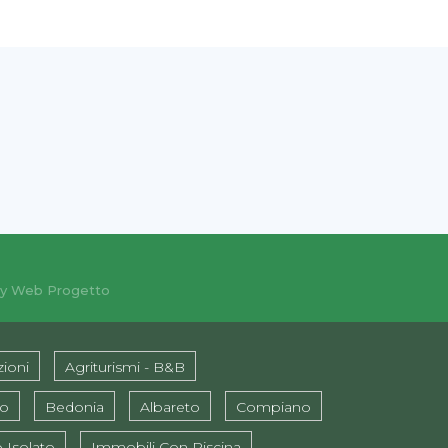
y Web Progetto
ioni
Agriturismi - B&B
ro
Bedonia
Albareto
Compiano
 Isolato
Immobili Con Piscina