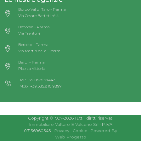
Borgo Val di Taro - Parma
Via Cesare Battisti n° 4
Bedonia - Parma
Via Trento 4
Berceto - Parma
Via Martiri della Libertà
Bardi - Parma
Piazza Vittoria
Tel :
+39.0525.97447
Mob :
+39.335.810.9897
Copyright © 1997-2026 Tutti i diritti riservati
Immobiliare Valtaro E Valceno Srl
- P.IVA
03136960345 -
Privacy
-
Cookie
|
Powered By
Web Progetto