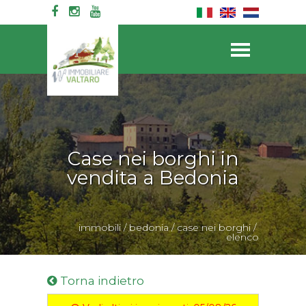
Case nei borghi in
vendita a Bedonia
immobili
/
bedonia
/
case nei borghi
/
elenco
Torna indietro