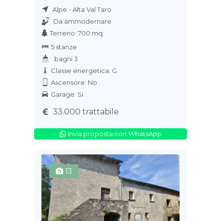
Alpe - Alta Val Taro
Da ammodernare
Terreno: 700 mq.
5 stanze
bagni 3
Classe energetica: G
Ascensore: No
Garage: Si
33.000 trattabile
Invia proposta con WhatsApp
13