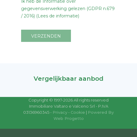
Ik heb de Informatie over
gegevensverwerking gelezen (GDPR n.679
/ 2016) (Lees de informatie)
VERZENDEN
Vergelijkbaar aanbod
Copyright © 1997-2026 All rights reserved
Immobiliare Valtaro e Valceno Srl - P.IVA
03136960345 -
Privacy
-
Cookie
|
Powered By
Web Progetto