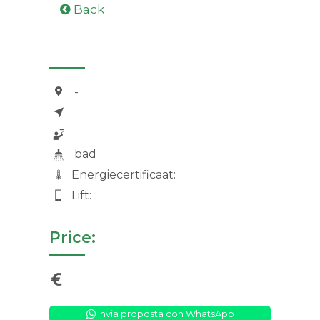
Back
-
bad
Energiecertificaat:
Lift:
Price:
Invia proposta con WhatsApp