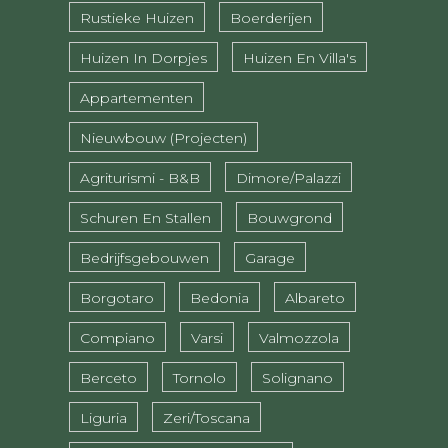
Rustieke Huizen
Boerderijen
Huizen In Dorpjes
Huizen En Villa's
Appartementen
Nieuwbouw (projecten)
Agriturismi - B&B
Dimore/Palazzi
Schuren En Stallen
Bouwgrond
Bedrijfsgebouwen
Garage
Borgotaro
Bedonia
Albareto
Compiano
Varsi
Valmozzola
Berceto
Tornolo
Solignano
Liguria
Zeri/Toscana