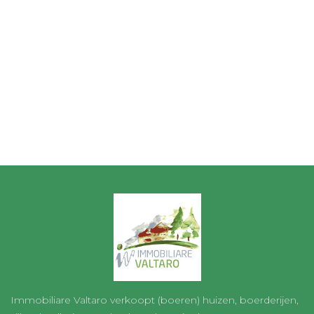
Immobiliare Valtaro verkoopt (boeren) huizen, boerderijen,