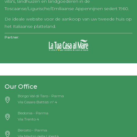
villa's, landhuizen en landgoederen in de
Toscaanse/Ligurische/Emiliaanse Appennijnen sedert 1960.
De ideale website voor de aankoop van uw tweede huis op
het Italiaanse platteland.
Partner:
Our Office
Borgo Val di Taro - Parma
Via Cesare Battisti n° 4
Bedonia - Parma
Via Trento 4
Berceto - Parma
Via Martiri della Libertà