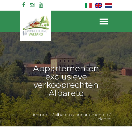
Appartementen
exclusieve
verkooprechten
Albareto
immobili
/
albareto
/
appartementen
/
elenco