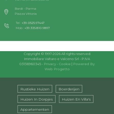
Bardi - Parma
Piazza Vittoria
Tel :
+39.0525.97447
Mob :
+39.335.810.9897
Copyright © 1997-2026 All rights reserved
Immobiliare Valtaro e Valceno Srl - P.IVA
03136960345 -
Privacy
-
Cookie
|
Powered By
Web Progetto
Rustieke Huizen
Boerderijen
Huizen In Dorpjes
Huizen En Villa's
Appartementen