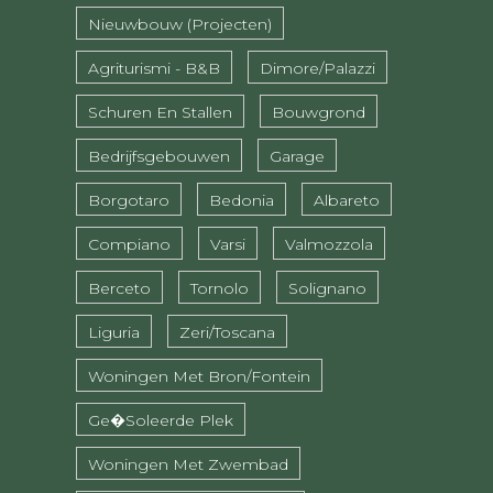
Nieuwbouw (projecten)
Agriturismi - B&B
Dimore/Palazzi
Schuren En Stallen
Bouwgrond
Bedrijfsgebouwen
Garage
Borgotaro
Bedonia
Albareto
Compiano
Varsi
Valmozzola
Berceto
Tornolo
Solignano
Liguria
Zeri/Toscana
Woningen Met Bron/fontein
Ge�soleerde Plek
Woningen Met Zwembad