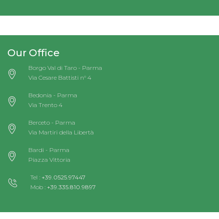
Our Office
Borgo Val di Taro - Parma
Via Cesare Battisti n° 4
Bedonia - Parma
Via Trento 4
Berceto - Parma
Via Martiri della Libertà
Bardi - Parma
Piazza Vittoria
Tel :
+39.0525.97447
Mob :
+39.335.810.9897