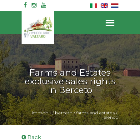
Farms and Estates
exclusive sales rights
in Berceto
immobili
/
berceto
/
farms and estates
/
elenco
Back