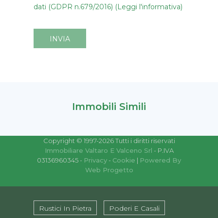
dati (GDPR n.679/2016) (Leggi l'informativa)
INVIA
Immobili Simili
Copyright © 1997-2026 Tutti i diritti riservati
Immobiliare Valtaro E Valceno Srl
- P.IVA
03136960345 -
Privacy
-
Cookie
|
Powered By
Web Progetto
Rustici In Pietra
Poderi E Casali