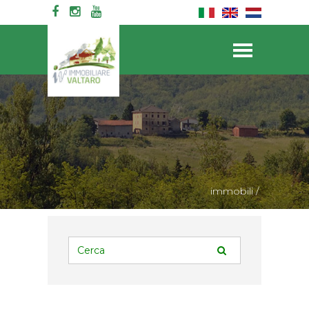
Init failed: Galleria could not find the element "#galleriaC".
immobili
/