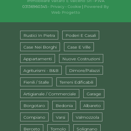
Immobiliare Valtaro E Valceno Srl
- P.IVA
03136960345 -
Privacy
-
Cookie
|
Powered By
Web Progetto
Rustici In Pietra
Poderi E Casali
Case Nei Borghi
Case E Ville
Appartamenti
Nuove Costruzioni
Agriturismi - B&B
Dimore/Palazzi
Fienili / Stalle
Terreni Edificabili
Artigianale / Commerciale
Garage
Borgotaro
Bedonia
Albareto
Compiano
Varsi
Valmozzola
Berceto
Tornolo
Solignano