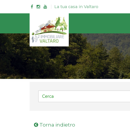
Init failed: Galleria could not find the element "#galleriaC".
La tua casa in Valtaro
Torna indietro