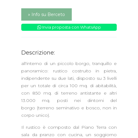
» Info su Berceto
Invia proposta con WhatsApp
Descrizione:
all'interno di un piccolo borgo, tranquillo e
panoramico: rustico costruito in pietra,
indipendente su due lati, disposto su 3 livelli
per un totale di circa 100 mq. di abitabilità,
con 850 mq. di terreno antistante e altri
13.000 mq. posti nei dintorni del
borgo (terreno seminativo e bosco, non in
corpo unico).
Il rustico è composto dal Piano Terra con
sala da pranzo con cucina, un soggiorno