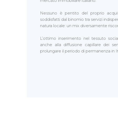
mercato immobiliare italiano.
Nessuno è pentito del proprio acquist
soddisfatti dal binomio tra servizi indispe
natura locale: un mix diversamente riscont
L’ottimo inserimento nel tessuto soci
anche alla diffusione capillare dei ser
prolungare il periodo di permanenza in It