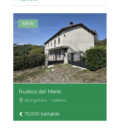
NEW
Rustico del Miele
Borgotaro - Valtaro
75.000 trattabile