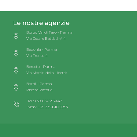
Le nostre agenzie
Borgo Val di Taro - Parma
Via Cesare Battisti n° 4
Bedonia - Parma
Via Trento 4
Berceto - Parma
Via Martiri della Libertà
Bardi - Parma
Piazza Vittoria
Tel :
+39.0525.97447
Mob :
+39.335.810.9897