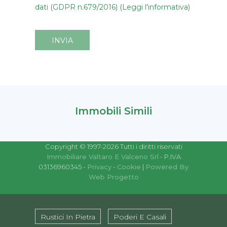
dati (GDPR n.679/2016) (Leggi l'informativa)
INVIA
Immobili Simili
Copyright © 1997-2026 Tutti i diritti riservati
Immobiliare Valtaro E Valceno Srl
- P.IVA
03136960345 -
Privacy
-
Cookie
|
Powered By
Web Progetto
Rustici In Pietra
Poderi E Casali